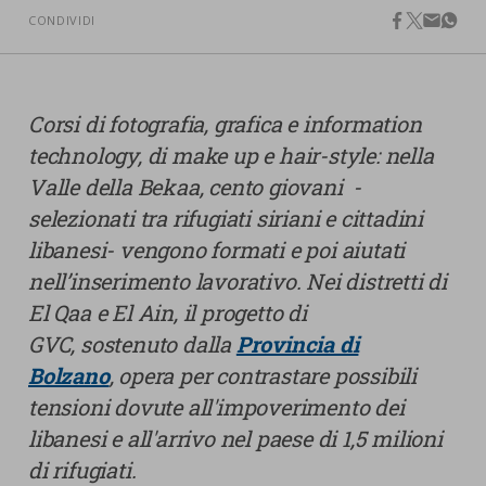
nostra cookies policy.
CONDIVIDI
PARTECIPA
facebook
twitter
email
what
Sotto
Cookie strettamente necessari
Contatti
Corsi di fotografia, grafica e information
Cookie di Analisi
Ufficio Stampa
technology, di make up e hair-style: nella
Centro studi
Valle della Bekaa, cento giovani -
Cookie di marketing
Aziende e Fondazioni
selezionati tra rifugiati siriani e cittadini
Cookie di terze parti
Trasparenza
libanesi- vengono formati e poi aiutati
nell’inserimento lavorativo.
N
ei distretti di
Lavora con noi
El Qaa e El Ain, il progetto di
GVC,
sostenuto dalla
Provincia di
Bolzano
,
opera per contrastare possibili
CERCA
CARRELLO
tensioni dovute all'impoverimento dei
libanesi e all'arrivo nel paese di 1,5 milioni
di rifugiati.