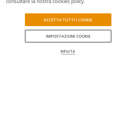
consultare la nostra cookies policy.
ACCETTA TUTTI I COOKIE
IMPOSTAZIONI COOKIE
CONSENTI TUTTI
RIFIUTA
CONFERMA LE MIE SCELTE
Seguici sui social