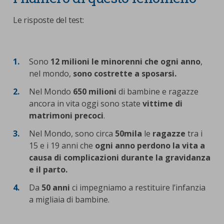
nostra cookies policy.
PARTECIPA
Le risposte del test:
Sotto
Cookie strettamente necessari
Contatti
Sono
12 milioni le minorenni che ogni anno
,
Cookie di Analisi
Ufficio Stampa
nel mondo,
sono costrette a sposarsi.
Centro studi
Cookie di marketing
Nel Mondo
650 milioni
di bambine e ragazze
Aziende e Fondazioni
ancora in vita oggi sono state
vittime di
Cookie di terze parti
Trasparenza
matrimoni precoci
.
Lavora con noi
Nel Mondo, sono circa
50mila
le
ragazze
tra i
15 e i 19 anni che
ogni anno perdono la vita a
causa di complicazioni durante la gravidanza
e il parto.
CERCA
CARRELLO
Da
50 anni
ci impegniamo a restituire l’infanzia
a migliaia di bambine.