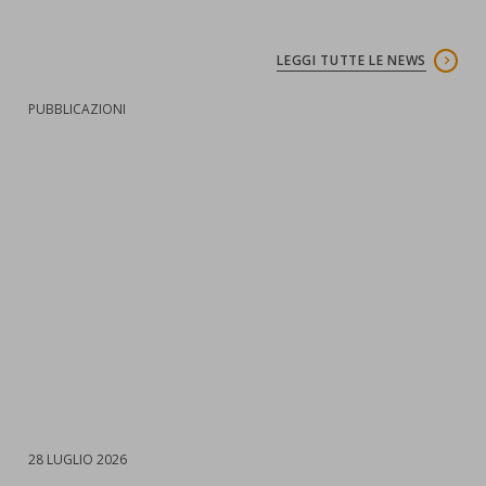
LEGGI TUTTE LE NEWS
:
PUBBLICAZIONI
:
N
DATA
28 LUGLIO 2026
:
D
2