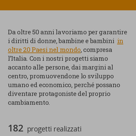
nostra cookies policy.
PARTECIPA
Sotto
Cookie strettamente necessari
Contatti
WeWorld Onlus
Da oltre 50 anni lavoriamo per garantire
Cookie di Analisi
Ufficio Stampa
i diritti di donne, bambine e bambini
in
oltre 20 Paesi nel mondo
, compresa
Centro studi
Cookie di marketing
l’Italia. Con i nostri progetti siamo
Aziende e Fondazioni
accanto alle persone, dai margini al
Cookie di terze parti
Trasparenza
centro, promuovendone lo sviluppo
Lavora con noi
umano ed economico, perché possano
diventare protagoniste del proprio
cambiamento.
CERCA
CARRELLO
182
progetti realizzati