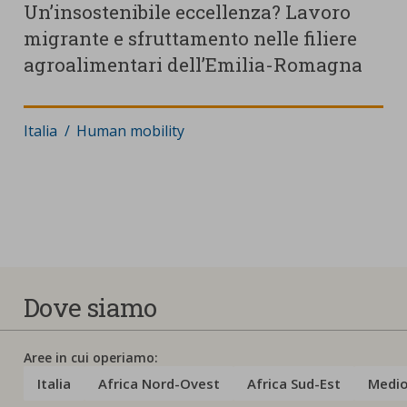
Un’insostenibile eccellenza? Lavoro
I
migrante e sfruttamento nelle filiere
agroalimentari dell’Emilia-Romagna
D
I
Dove
Italia
:
Ambito di cambiamento
Human mobility
:
Dove siamo
Aree in cui operiamo:
Italia
Africa Nord-Ovest
Africa Sud-Est
Medio