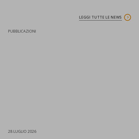
LEGGI TUTTE LE NEWS
:
PUBBLICAZIONI
:
N
DATA
28 LUGLIO 2026
:
D
2