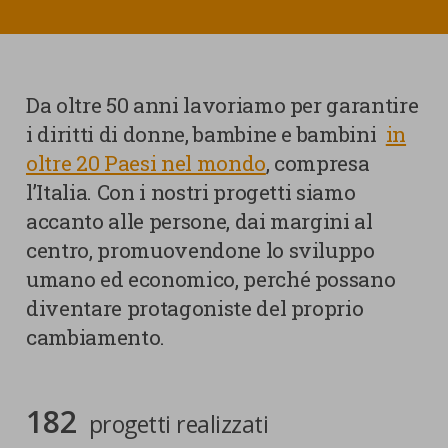
nostra cookies policy.
PARTECIPA
Sotto
Cookie strettamente necessari
Contatti
WeWorld Onlus
Da oltre 50 anni lavoriamo per garantire
Cookie di Analisi
Ufficio Stampa
i diritti di donne, bambine e bambini
in
oltre 20 Paesi nel mondo
, compresa
Centro studi
Cookie di marketing
l’Italia. Con i nostri progetti siamo
Aziende e Fondazioni
accanto alle persone, dai margini al
Cookie di terze parti
Trasparenza
centro, promuovendone lo sviluppo
Lavora con noi
umano ed economico, perché possano
diventare protagoniste del proprio
cambiamento.
CERCA
CARRELLO
182
progetti realizzati