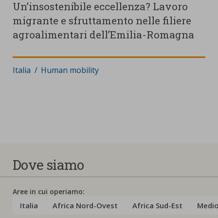
Un’insostenibile eccellenza? Lavoro
I
migrante e sfruttamento nelle filiere
agroalimentari dell’Emilia-Romagna
D
I
Dove
Italia
:
Ambito di cambiamento
Human mobility
:
Dove siamo
Aree in cui operiamo:
Italia
Africa Nord-Ovest
Africa Sud-Est
Medio